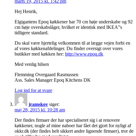
marts 19, 2015 kl. 1:42 pm
Hej Henrik,
Elgigantens Epoq køkkener har 70 cm høje underskabe og 92
cm høje overskabslåger, hvilket er identisk med IKEA”s
tidligere standard.
Du skal være hjertelig velkommen til at lægge vejen forbi en
af vores køkkenafdelinger. Du finder oversigt over vores
butikker med køkken her:
http://www.epoq.dk
Med venlig hilsen
Flemming Overgaard Rasmussen
Ass. Sales Manager Epoq Kitchens DK
Log ind for at svare
jramskov
siger:
maj 28, 2015 kl. 10:28 am
Der findes firmaer der har specialiseret sig i at renovere
køkkener, nogle af mine naboer har fået det gjort for nyligt af
okkr.dk (der findes helt sikkert andre lignende firmaer), tror de