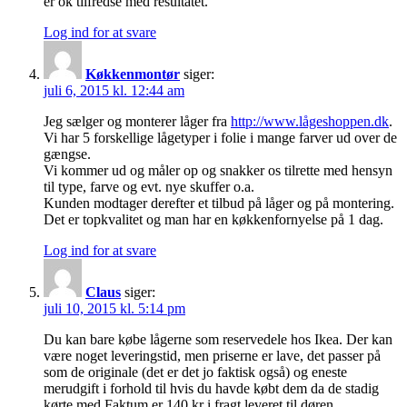
er ok tilfredse med resultatet.
Log ind for at svare
Køkkenmontør
siger:
juli 6, 2015 kl. 12:44 am
Jeg sælger og monterer låger fra
http://www.lågeshoppen.dk
.
Vi har 5 forskellige lågetyper i folie i mange farver ud over de
gængse.
Vi kommer ud og måler op og snakker os tilrette med hensyn
til type, farve og evt. nye skuffer o.a.
Kunden modtager derefter et tilbud på låger og på montering.
Det er topkvalitet og man har en køkkenfornyelse på 1 dag.
Log ind for at svare
Claus
siger:
juli 10, 2015 kl. 5:14 pm
Du kan bare købe lågerne som reservedele hos Ikea. Der kan
være noget leveringstid, men priserne er lave, det passer på
som de originale (det er det jo faktisk også) og eneste
merudgift i forhold til hvis du havde købt dem da de stadig
kørte med Faktum er 140 kr i fragt leveret til døren.