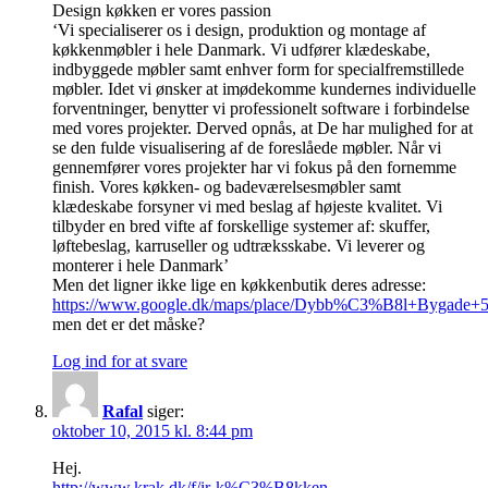
Design køkken er vores passion
‘Vi specialiserer os i design, produktion og montage af
køkkenmøbler i hele Danmark. Vi udfører klædeskabe,
indbyggede møbler samt enhver form for specialfremstillede
møbler. Idet vi ønsker at imødekomme kundernes individuelle
forventninger, benytter vi professionelt software i forbindelse
med vores projekter. Derved opnås, at De har mulighed for at
se den fulde visualisering af de foreslåede møbler. Når vi
gennemfører vores projekter har vi fokus på den fornemme
finish. Vores køkken- og badeværelsesmøbler samt
klædeskabe forsyner vi med beslag af højeste kvalitet. Vi
tilbyder en bred vifte af forskellige systemer af: skuffer,
løftebeslag, karruseller og udtræksskabe. Vi leverer og
monterer i hele Danmark’
Men det ligner ikke lige en køkkenbutik deres adresse:
https://www.google.dk/maps/place/Dybb%C3%B8l+Bygade+5
men det er det måske?
Log ind for at svare
Rafal
siger:
oktober 10, 2015 kl. 8:44 pm
Hej.
http://www.krak.dk/f/ir-k%C3%B8kken-