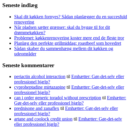
Seneste indlæg
Skal dit køkken fornyes? Sådan planlægger du en succesfuld
renovering
Når pladsen sætter grænser: skal du bygge til for dit
drømmekøkken?
Problemet: køkkenrenovering koster mere end de fleste tror
Planlæg den perfekte grillmiddag: roastbeef som hovedret
Sådan skaber du sammenhæng mellem dit køkken og
udeområder
Seneste kommentarer
periactin alcohol interaction
til
Emhætter: Gør-det-selv eller
professionel hjælp?
cyproheptadine mirtazapine
til
Emhætter: Gør-det-selv eller
professionel hjælp?
can i order generic toradol without prescription
til
Emhætter:
Gør-det-selv eller professionel hjælp?
prednisone and zanaflex
til
Emhætter: Gør-det-selv eller
professionel hjælp?
artane and coolock credit union
til
Emhætter: Gør-det-selv
eller professionel hjælp?