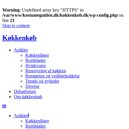
Warning
: Undefined array key "HTTPS" in
/var/www/kostumeguiden.dk/kokkenkob.dk/wp-config.php
on
line
21
Skip to content
Køkkenkøb
Artikler
Køkkenlåger
Bordplader
Hvidevarer
Renovering af køkken
Rengøring og vedligeholdelse
Trends og nyheder
Diverse
Debatforum
Om køkkenkøb
Artikler
Køkkenlåger
Bordplader