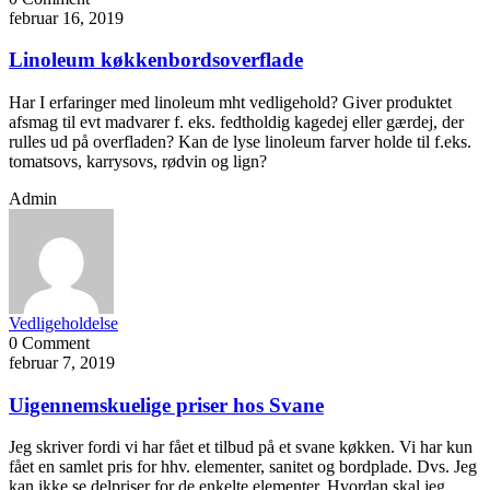
februar 16, 2019
Linoleum køkkenbordsoverflade
Har I erfaringer med linoleum mht vedligehold? Giver produktet
afsmag til evt madvarer f. eks. fedtholdig kagedej eller gærdej, der
rulles ud på overfladen? Kan de lyse linoleum farver holde til f.eks.
tomatsovs, karrysovs, rødvin og lign?
Admin
Vedligeholdelse
0 Comment
februar 7, 2019
Uigennemskuelige priser hos Svane
Jeg skriver fordi vi har fået et tilbud på et svane køkken. Vi har kun
fået en samlet pris for hhv. elementer, sanitet og bordplade. Dvs. Jeg
kan ikke se delpriser for de enkelte elementer. Hvordan skal jeg