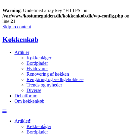
Warning
: Undefined array key "HTTPS" in
/var/www/kostumeguiden.dk/kokkenkob.dk/wp-config.php
on
line
21
Skip to content
Køkkenkøb
Artikler
Køkkenlåger
Bordplader
Hvidevarer
Renovering af køkken
Rengøring og vedligeholdelse
Trends og nyheder
Diverse
Debatforum
Om køkkenkøb
Artikler
Køkkenlåger
Bordplader