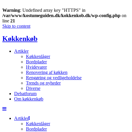
Warning
: Undefined array key "HTTPS" in
/var/www/kostumeguiden.dk/kokkenkob.dk/wp-config.php
on
line
21
Skip to content
Køkkenkøb
Artikler
Køkkenlåger
Bordplader
Hvidevarer
Renovering af køkken
Rengøring og vedligeholdelse
Trends og nyheder
Diverse
Debatforum
Om køkkenkøb
Artikler
Køkkenlåger
Bordplader