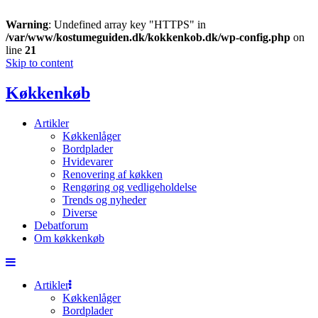
Warning
: Undefined array key "HTTPS" in
/var/www/kostumeguiden.dk/kokkenkob.dk/wp-config.php
on
line
21
Skip to content
Køkkenkøb
Artikler
Køkkenlåger
Bordplader
Hvidevarer
Renovering af køkken
Rengøring og vedligeholdelse
Trends og nyheder
Diverse
Debatforum
Om køkkenkøb
Artikler
Køkkenlåger
Bordplader