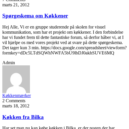
marts 21, 2012
Spørgeskema om Køkkener
Hej Alle, Vi er en gruppe studerende på skolen for visuel
kommunikation, som har et projekt om køkkener. I den forbindelse
har vi fundet frem til dette fantastiske forum, så derfor håber vi, at I
vil hjælpe os med vores projekt ved at svare på dette spørgeskema.
Det tager kun 3 min. https://docs.google.com/spreadsheet/viewform?
formkey=dDc5LTdSQWhNWFA5bU9lbDJ0akhSUVE6MQ
Admin
Køkkenmærker
2 Comments
marts 18, 2012
Køkken fra Bilka
Har set man nu kan købe køkken i Bilka, er der nogen der har