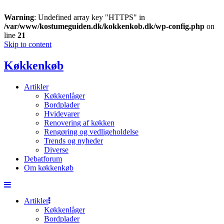
Warning
: Undefined array key "HTTPS" in
/var/www/kostumeguiden.dk/kokkenkob.dk/wp-config.php
on
line
21
Skip to content
Køkkenkøb
Artikler
Køkkenlåger
Bordplader
Hvidevarer
Renovering af køkken
Rengøring og vedligeholdelse
Trends og nyheder
Diverse
Debatforum
Om køkkenkøb
Artikler
Køkkenlåger
Bordplader