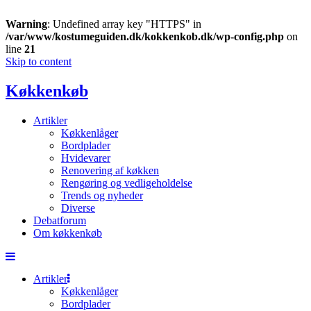
Warning
: Undefined array key "HTTPS" in
/var/www/kostumeguiden.dk/kokkenkob.dk/wp-config.php
on
line
21
Skip to content
Køkkenkøb
Artikler
Køkkenlåger
Bordplader
Hvidevarer
Renovering af køkken
Rengøring og vedligeholdelse
Trends og nyheder
Diverse
Debatforum
Om køkkenkøb
Artikler
Køkkenlåger
Bordplader