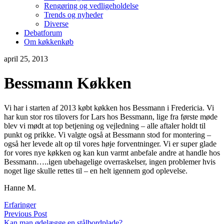
Rengøring og vedligeholdelse
Trends og nyheder
Diverse
Debatforum
Om køkkenkøb
april 25, 2013
Bessmann Køkken
Vi har i starten af 2013 købt køkken hos Bessmann i Fredericia. Vi
har kun stor ros tilovers for Lars hos Bessmann, lige fra første møde
blev vi mødt at top betjening og vejledning – alle aftaler holdt til
punkt og prikke. Vi valgte også at Bessmann stod for montering –
også her levede alt op til vores høje forventninger. Vi er super glade
for vores nye køkken og kan kun varmt anbefale andre at handle hos
Bessmann…..igen ubehagelige overraskelser, ingen problemer hvis
noget lige skulle rettes til – en helt igennem god oplevelse.
Hanne M.
Erfaringer
Previous Post
Kan man ødelægge en stålbordplade?