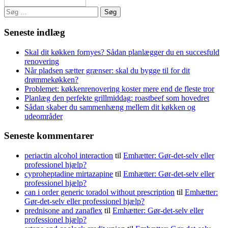
Søg
efter:
Seneste indlæg
Skal dit køkken fornyes? Sådan planlægger du en succesfuld
renovering
Når pladsen sætter grænser: skal du bygge til for dit
drømmekøkken?
Problemet: køkkenrenovering koster mere end de fleste tror
Planlæg den perfekte grillmiddag: roastbeef som hovedret
Sådan skaber du sammenhæng mellem dit køkken og
udeområder
Seneste kommentarer
periactin alcohol interaction
til
Emhætter: Gør-det-selv eller
professionel hjælp?
cyproheptadine mirtazapine
til
Emhætter: Gør-det-selv eller
professionel hjælp?
can i order generic toradol without prescription
til
Emhætter:
Gør-det-selv eller professionel hjælp?
prednisone and zanaflex
til
Emhætter: Gør-det-selv eller
professionel hjælp?