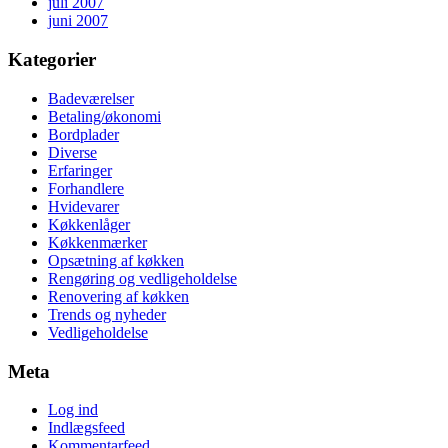
juli 2007
juni 2007
Kategorier
Badeværelser
Betaling/økonomi
Bordplader
Diverse
Erfaringer
Forhandlere
Hvidevarer
Køkkenlåger
Køkkenmærker
Opsætning af køkken
Rengøring og vedligeholdelse
Renovering af køkken
Trends og nyheder
Vedligeholdelse
Meta
Log ind
Indlægsfeed
Kommentarfeed