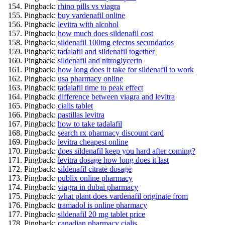
Pingback:
rhino pills vs viagra
Pingback:
buy vardenafil online
Pingback:
levitra with alcohol
Pingback:
how much does sildenafil cost
Pingback:
sildenafil 100mg efectos secundarios
Pingback:
tadalafil and sildenafil together
Pingback:
sildenafil and nitroglycerin
Pingback:
how long does it take for sildenafil to work
Pingback:
usa pharmacy online
Pingback:
tadalafil time to peak effect
Pingback:
difference between viagra and levitra
Pingback:
cialis tablet
Pingback:
pastillas levitra
Pingback:
how to take tadalafil
Pingback:
search rx pharmacy discount card
Pingback:
levitra cheapest online
Pingback:
does sildenafil keep you hard after coming?
Pingback:
levitra dosage how long does it last
Pingback:
sildenafil citrate dosage
Pingback:
publix online pharmacy
Pingback:
viagra in dubai pharmacy
Pingback:
what plant does vardenafil originate from
Pingback:
tramadol is online pharmacy
Pingback:
sildenafil 20 mg tablet price
Pingback:
canadian pharmacy cialis