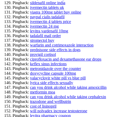
Pingback:
sildenafil online india
Pingback:
ivermectin tablets uk
Pingback:
viagra 100mg tablet buy online
Pingback:
paypal cialis tadalafil
Pingback:
ivermectin 4 tablets price
Pingback:
ivermectin 24 mg
Pingback:
levitra vardenafil 10mg
Pingback:
tadalafil mail order
Pingback:
stromectol buy
Pingback:
warfarin and cotrimoxazole interaction
Pingback:
prednisone side effects in dogs
Pingback:
provigil cortisol
Pingback:
ciprofloxacin and dexamethasone ear drops
Pingback:
keflex sinus infections
Pingback:
metronidazole over the counter
Pingback:
doxycycline capsule 100mg
Pingback:
valacyclovir white pill vs blue pill
Pingback:
lyrica side effects sexually
Pingback:
can you drink alcohol while taking amoxicillin
Pingback:
metformin moa
Pingback:
can you drink alcohol while taking cephalexin
Pingback:
trazodone and wellbutrin
Pingback:
cost of lisinopril
Pingback:
will nolvadex increase testosterone
Pingback:
levitra pharmacy coupon