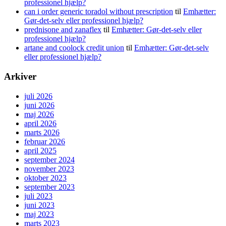
professionel hjælp?
can i order generic toradol without prescription
til
Emhætter:
Gør-det-selv eller professionel hjælp?
prednisone and zanaflex
til
Emhætter: Gør-det-selv eller
professionel hjælp?
artane and coolock credit union
til
Emhætter: Gør-det-selv
eller professionel hjælp?
Arkiver
juli 2026
juni 2026
maj 2026
april 2026
marts 2026
februar 2026
april 2025
september 2024
november 2023
oktober 2023
september 2023
juli 2023
juni 2023
maj 2023
marts 2023