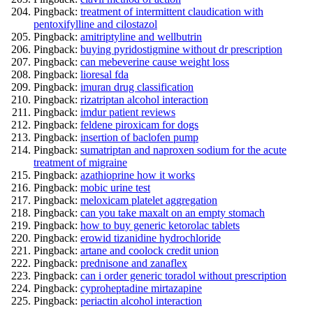
Pingback:
treatment of intermittent claudication with
pentoxifylline and cilostazol
Pingback:
amitriptyline and wellbutrin
Pingback:
buying pyridostigmine without dr prescription
Pingback:
can mebeverine cause weight loss
Pingback:
lioresal fda
Pingback:
imuran drug classification
Pingback:
rizatriptan alcohol interaction
Pingback:
imdur patient reviews
Pingback:
feldene piroxicam for dogs
Pingback:
insertion of baclofen pump
Pingback:
sumatriptan and naproxen sodium for the acute
treatment of migraine
Pingback:
azathioprine how it works
Pingback:
mobic urine test
Pingback:
meloxicam platelet aggregation
Pingback:
can you take maxalt on an empty stomach
Pingback:
how to buy generic ketorolac tablets
Pingback:
erowid tizanidine hydrochloride
Pingback:
artane and coolock credit union
Pingback:
prednisone and zanaflex
Pingback:
can i order generic toradol without prescription
Pingback:
cyproheptadine mirtazapine
Pingback:
periactin alcohol interaction