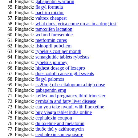
Pingback:
gabapentin warfarin
Pingback:
flagyl formula
Pingback:
bactrim mixtur
Pingback:
valtrex cheapest
Pingback:
what does lyrica come up as in a drug test
Pingback:
tamoxifen lactation
Pingback:
webmd furosemide
Pingback:
metformin cures
Pingback:
lisinopril pubchem
Pingback:
rybelsus cost per month
Pingback:
semaglutide tablets rybelsus
Pingback:
rybelsus journey
Pingback:
highest dosage of lexapro
Pingback:
does zoloft cause night sweats
Pingback:
flagyl palomos
Pingback:
is 20mg of escitalopram a high dose
Pingback:
gabapentin emg
Pingback:
keflex and pregnancy third trimester
Pingback:
cymbalta and fatty liver disease
Pingback:
can you take nyquil with fluoxetine
Pingback:
buy viagra tablet india online
Pingback:
cephalexin coupon
Pingback:
duloxetine and melatonin
Pingback:
thuốc thú y azithromycin
Pingback:
cephalexin sun exposure