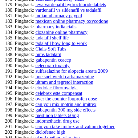
Pingback:
teva vardenafil hydrochloride tablets
Pingback:
vardenafil vs sildenafil vs tadalafil
Pingback:
indian pharmacy paypal
Pingback:
mexican online pharmacy oxycodone
Pingback:
pharmacy india cialis
Pingback:
clozapine online pharmacy
Pingback:
tadalafil shelf life
Pingback:
tadalafil how long to work
Pingback:
Cialis Soft Tabs
Pingback:
hims tadalafil
Pingback:
gabapentin ceaccp
Pingback:
celecoxib toxicity
Pingback:
sulfasalazine for alopecia areata 2009
Pingback:
hoe snel werkt carbamazepine
Pingback:
ultram and tegretol interaction
Pingback:
etodolac fibromyalgia
Pingback:
celebrex este compensat
Pingback:
over the counter ibuprofen dose
Pingback:
can you mix motrin and imitrex
Pingback:
gabapentin 300 mg side effects
Pingback:
mestinon tablets 60mg
Pingback:
indomethacin drug use
Pingback:
can you take imitrex and valium together
Pingback:
diclofenac high
Pingback:
elavil method of action