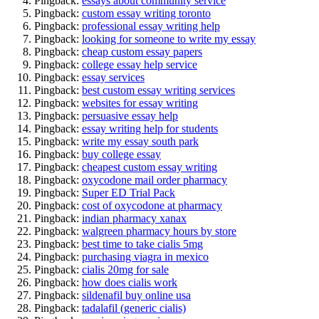
Pingback:
essays about community service
Pingback:
custom essay writing toronto
Pingback:
professional essay writing help
Pingback:
looking for someone to write my essay
Pingback:
cheap custom essay papers
Pingback:
college essay help service
Pingback:
essay services
Pingback:
best custom essay writing services
Pingback:
websites for essay writing
Pingback:
persuasive essay help
Pingback:
essay writing help for students
Pingback:
write my essay south park
Pingback:
buy college essay
Pingback:
cheapest custom essay writing
Pingback:
oxycodone mail order pharmacy
Pingback:
Super ED Trial Pack
Pingback:
cost of oxycodone at pharmacy
Pingback:
indian pharmacy xanax
Pingback:
walgreen pharmacy hours by store
Pingback:
best time to take cialis 5mg
Pingback:
purchasing viagra in mexico
Pingback:
cialis 20mg for sale
Pingback:
how does cialis work
Pingback:
sildenafil buy online usa
Pingback:
tadalafil (generic cialis)