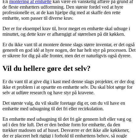
En
montering af emhætte
kan være en vanskelig affære på grund af
de fleste emhætters udformning. Den største fordel ved at hyre
professionelle er, at de kan hjælpe dig med at skaffe den rette
emhætte, som passer til diverse krav.
Der er for eksempel krav til, hvor meget en emhætte skal udsuge i
minuttet, og dette krav er afhængigt af størrelsen på dit køkken.
Er du ikke vant til at montere denne slags større inventar, er det også
generelt en god idé at hyre nogen, der har helt styr på processen. Det
er sikrere for dig på alle fronter, men det er naturligvis også dyrere.
Vil du hellere gøre det selv?
Er du vant til at give dig i kast med denne slags projekter, er der dog
ikke et problem i at opsætte en emhætte selv. Du skal blot sørge for
selv at udføre research og have styr på kravene.
Det største valg, du vil skulle foretage dig er, om du vil have en
emhætte med udsugning til det fri eller recirkulation.
En emhætte med udsugning til det fri går gennem loft eller væg og
ud i den frie luft. Det er den bedste form for emhætte, da den
trækker madosen ud af huset. Desværre er det ikke alle køkkener,
der er placeret helt rigtigt i forhold til emhættens behov, så nogle