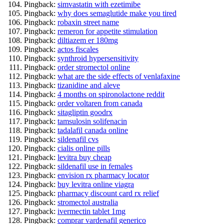
Pingback:
simvastatin with ezetimibe
Pingback:
why does semaglutide make you tired
Pingback:
robaxin street name
Pingback:
remeron for appetite stimulation
Pingback:
diltiazem er 180mg
Pingback:
actos fiscales
Pingback:
synthroid hypersensitivity
Pingback:
order stromectol online
Pingback:
what are the side effects of venlafaxine
Pingback:
tizanidine and aleve
Pingback:
4 months on spironolactone reddit
Pingback:
order voltaren from canada
Pingback:
sitagliptin goodrx
Pingback:
tamsulosin solifenacin
Pingback:
tadalafil canada online
Pingback:
sildenafil cvs
Pingback:
cialis online pills
Pingback:
levitra buy cheap
Pingback:
sildenafil use in females
Pingback:
envision rx pharmacy locator
Pingback:
buy levitra online viagra
Pingback:
pharmacy discount card rx relief
Pingback:
stromectol australia
Pingback:
ivermectin tablet 1mg
Pingback:
comprar vardenafil generico