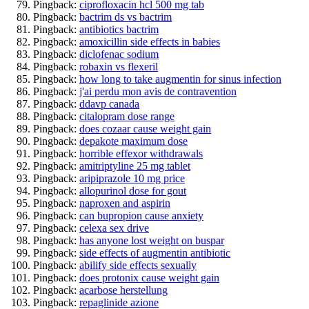
Pingback:
ciprofloxacin hcl 500 mg tab
Pingback:
bactrim ds vs bactrim
Pingback:
antibiotics bactrim
Pingback:
amoxicillin side effects in babies
Pingback:
diclofenac sodium
Pingback:
robaxin vs flexeril
Pingback:
how long to take augmentin for sinus infection
Pingback:
j'ai perdu mon avis de contravention
Pingback:
ddavp canada
Pingback:
citalopram dose range
Pingback:
does cozaar cause weight gain
Pingback:
depakote maximum dose
Pingback:
horrible effexor withdrawals
Pingback:
amitriptyline 25 mg tablet
Pingback:
aripiprazole 10 mg price
Pingback:
allopurinol dose for gout
Pingback:
naproxen and aspirin
Pingback:
can bupropion cause anxiety
Pingback:
celexa sex drive
Pingback:
has anyone lost weight on buspar
Pingback:
side effects of augmentin antibiotic
Pingback:
abilify side effects sexually
Pingback:
does protonix cause weight gain
Pingback:
acarbose herstellung
Pingback:
repaglinide azione