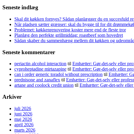
efter:
Seneste indlæg
Skal dit køkken fornyes? Sådan planlægger du en succesfuld r
Når pladsen sætter grænser: skal du bygge til for dit drømmek
Problemet: køkkenrenovering koster mere end de fleste tror
Planlæg den perfekte grillmiddag: roastbeef som hovedret
Sådan skaber du sammenhæng mellem dit køkken og udeområ
Seneste kommentarer
periactin alcohol interaction
til
Emhætter: Gør-det-selv eller pro
cyproheptadine mirtazapine
til
Emhætter: Gør-det-selv eller pro
can i order generic toradol without prescription
til
Emhætter: Gør
prednisone and zanaflex
til
Emhætter: Gør-det-selv eller profes
artane and coolock credit union
til
Emhætter: Gør-det-selv eller
Arkiver
juli 2026
juni 2026
maj 2026
april 2026
marts 2026