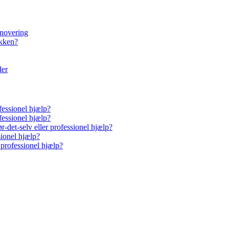
enovering
økken?
der
fessionel hjælp?
fessionel hjælp?
-det-selv eller professionel hjælp?
sionel hjælp?
 professionel hjælp?