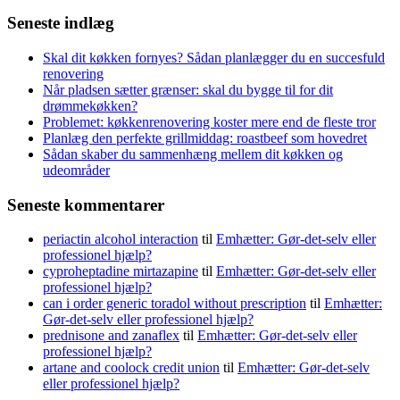
efter:
Seneste indlæg
Skal dit køkken fornyes? Sådan planlægger du en succesfuld
renovering
Når pladsen sætter grænser: skal du bygge til for dit
drømmekøkken?
Problemet: køkkenrenovering koster mere end de fleste tror
Planlæg den perfekte grillmiddag: roastbeef som hovedret
Sådan skaber du sammenhæng mellem dit køkken og
udeområder
Seneste kommentarer
periactin alcohol interaction
til
Emhætter: Gør-det-selv eller
professionel hjælp?
cyproheptadine mirtazapine
til
Emhætter: Gør-det-selv eller
professionel hjælp?
can i order generic toradol without prescription
til
Emhætter:
Gør-det-selv eller professionel hjælp?
prednisone and zanaflex
til
Emhætter: Gør-det-selv eller
professionel hjælp?
artane and coolock credit union
til
Emhætter: Gør-det-selv
eller professionel hjælp?