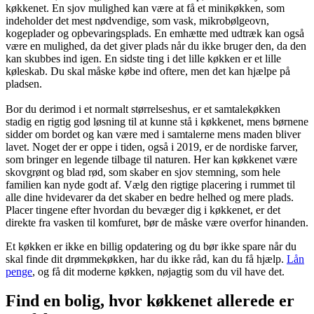
køkkenet. En sjov mulighed kan være at få et minikøkken, som
indeholder det mest nødvendige, som vask, mikrobølgeovn,
kogeplader og opbevaringsplads. En emhætte med udtræk kan også
være en mulighed, da det giver plads når du ikke bruger den, da den
kan skubbes ind igen. En sidste ting i det lille køkken er et lille
køleskab. Du skal måske købe ind oftere, men det kan hjælpe på
pladsen.
Bor du derimod i et normalt størrelseshus, er et samtalekøkken
stadig en rigtig god løsning til at kunne stå i køkkenet, mens børnene
sidder om bordet og kan være med i samtalerne mens maden bliver
lavet. Noget der er oppe i tiden, også i 2019, er de nordiske farver,
som bringer en legende tilbage til naturen. Her kan køkkenet være
skovgrønt og blad rød, som skaber en sjov stemning, som hele
familien kan nyde godt af. Vælg den rigtige placering i rummet til
alle dine hvidevarer da det skaber en bedre helhed og mere plads.
Placer tingene efter hvordan du bevæger dig i køkkenet, er det
direkte fra vasken til komfuret, bør de måske være overfor hinanden.
Et køkken er ikke en billig opdatering og du bør ikke spare når du
skal finde dit drømmekøkken, har du ikke råd, kan du få hjælp.
Lån
penge
, og få dit moderne køkken, nøjagtig som du vil have det.
Find en bolig, hvor køkkenet allerede er