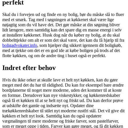
perfekt
Skal du i forvejen ud og finde en ny bolig, bør du måske slå to fluer
med et smæk. Tag med i søgningen at køkkenet skal være lige
nøjagtig som du vil have det. Det gør måske at din søgning bliver
lidt længere, men samtidig kan det spare dig en masse energi i selv
at installere køkkenet. Husk dog når du køber ny bolig, at du skal
dobbelttjekke om alt er som det skal være, det kan du få hjælp til fra
boligadvokater.info
, som hjælper dig sikkert igennem dit boligkøb,
med at tjekke om det er en god ide at købe boligen på trods af det
flotte køkken, og om de andre ting i huset også er perfekt.
Indret efter behov
Hvis du ikke orker at skulle lave et helt nyt køkken, kan du gøre
meget med det du har til rådighed. Du kan for eksempel bare ændre
bordplanerne til noget mere moderne, uden det kommer til at koste
en formue. Derudover kan nye viskestykker, og køkkenredskaber
også få et køkken til at se helt nyt og friskt ud. Du kan derfor prøve
at udskifte det gamle og indsætte nyt. Opdater dine
trækøkkenredskaber til stilet nyt moderne rustfri stål. Det vil give dit
køkken et helt nyt look. Samtidig kan du også opdatere
vægmalingen til mere moderne og friske farver, som pastelfarver,
som er meget oppe i tiden. Farver kan gøre meget, og få dit køkken