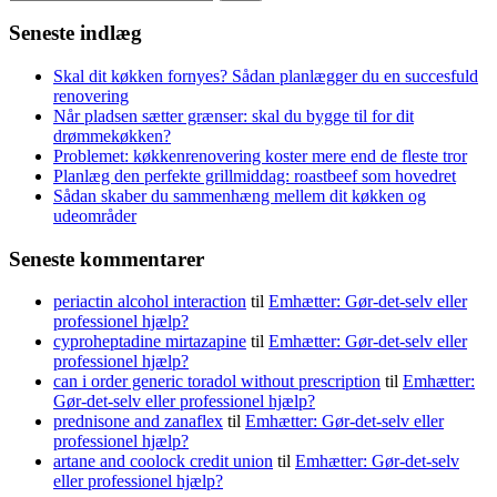
efter:
Seneste indlæg
Skal dit køkken fornyes? Sådan planlægger du en succesfuld
renovering
Når pladsen sætter grænser: skal du bygge til for dit
drømmekøkken?
Problemet: køkkenrenovering koster mere end de fleste tror
Planlæg den perfekte grillmiddag: roastbeef som hovedret
Sådan skaber du sammenhæng mellem dit køkken og
udeområder
Seneste kommentarer
periactin alcohol interaction
til
Emhætter: Gør-det-selv eller
professionel hjælp?
cyproheptadine mirtazapine
til
Emhætter: Gør-det-selv eller
professionel hjælp?
can i order generic toradol without prescription
til
Emhætter:
Gør-det-selv eller professionel hjælp?
prednisone and zanaflex
til
Emhætter: Gør-det-selv eller
professionel hjælp?
artane and coolock credit union
til
Emhætter: Gør-det-selv
eller professionel hjælp?